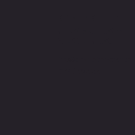
KONTAKTIERE 
BEI FRAGEN RUFT UNS AN
ODER SCHREIBT UNS!
info@kunst-leidenschaft.de
0178 / 3343953